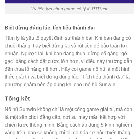
Ưu tiên lựa chọn game có tỷ lệ RTP cao
Biết dừng đúng lúc, tích tiểu thành đại
Tâm lý là yếu tố quyết định sự thành bại. Khi bạn đang có
chuỗi thắng, hãy biết dừng lại và rút tiền để bảo toàn lợi
nhuận. Ngược lại, khi bạn đang thua, đừng cố gắng “gỡ
gạc” bằng cách đặt cược lớn hơn, vì điều này thường dẫn
đến thua lỗ nặng nề hơn. Hãy coi game nổ hũ là một hình
thức giải trí và biết dừng đúng lúc. “Tích tiểu thành đại” là
phương châm nên áp dụng khi chơi nổ hũ Sunwin.
Tổng kết
Nổ hũ Sunwin không chỉ là một cổng game giải trí, mà còn
là một sân chơi đẳng cấp, nơi sự may mắn kết hợp với
chiến lược thông minh. Bằng cách áp dụng 5 kinh nghiệm
vàng trên, bạn sẽ không chỉ tối đa hóa cơ hội chiến thắng