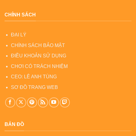
CHÍNH SÁCH
ĐẠI LÝ
CHÍNH SÁCH BẢO MẬT
ĐIỀU KHOẢN SỬ DỤNG
CHƠI CÓ TRÁCH NHIỆM
CEO: LÊ ANH TÙNG
SƠ ĐỒ TRANG WEB
BẢN ĐỒ