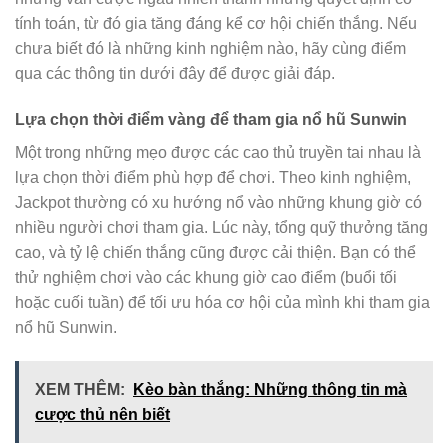
tính toán, từ đó gia tăng đáng kể cơ hội chiến thắng. Nếu
chưa biết đó là những kinh nghiệm nào, hãy cùng điểm
qua các thông tin dưới đây để được giải đáp.
Lựa chọn thời điểm vàng để tham gia nổ hũ Sunwin
Một trong những mẹo được các cao thủ truyền tai nhau là
lựa chọn thời điểm phù hợp để chơi. Theo kinh nghiệm,
Jackpot thường có xu hướng nổ vào những khung giờ có
nhiều người chơi tham gia. Lúc này, tổng quỹ thưởng tăng
cao, và tỷ lệ chiến thắng cũng được cải thiện. Bạn có thể
thử nghiệm chơi vào các khung giờ cao điểm (buổi tối
hoặc cuối tuần) để tối ưu hóa cơ hội của mình khi tham gia
nổ hũ Sunwin.
XEM THÊM:
Kèo bàn thắng: Những thông tin mà
cược thủ nên biết