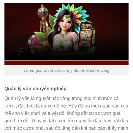
Tham gia nổ hũ cần chú ý đến thời điểm vàng
Quản lý vốn chuyên nghiệp
Quản lý vốn là nguyên tắc vàng trong mọi hình thức cá
cược, đặc biệt là game nổ hũ. Hãy đặt ra một ngân sách cụ
thể cho việc chơi và tuyệt đối không đặt cược vượt quá
giới hạn đó. Thay vì đặt cược lớn ngay từ đầu, hãy bắt đầu
với mức cược nhỏ, sau đó tăng dần khi bạn cảm thấy mình