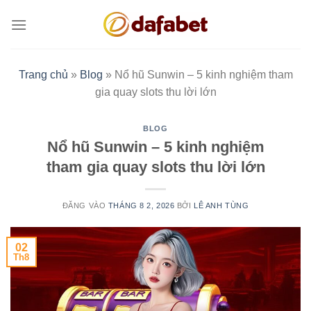
Bỏ
qua
nội
dung
Trang chủ
»
Blog
»
Nổ hũ Sunwin – 5 kinh nghiệm tham
gia quay slots thu lời lớn
BLOG
Nổ hũ Sunwin – 5 kinh nghiệm
tham gia quay slots thu lời lớn
ĐĂNG VÀO
THÁNG 8 2, 2026
BỞI
LÊ ANH TÙNG
02
Th8