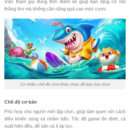
Việc tham gia đúng thời điểm sẽ giúp bạn tăng cơ hội
thắng lớn mà không cần nâng quá cao mức cược.
Có nhiều chế độ chơi khác nhau để bạn lựa chọn
Chế độ cơ bản
Phù hợp cho người mới tập chơi, giúp làm quen với cách
điều khiển súng và nhắm bắn. Tốc độ game ổn định, cá
xuất hiện đều, dễ săn và ít áp lực.