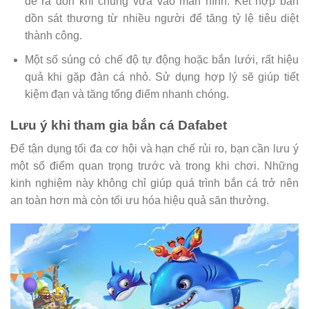
để ra đòn khi chúng vừa vào màn hình. Kết hợp bắn
dồn sát thương từ nhiều người để tăng tỷ lệ tiêu diệt
thành công.
Một số súng có chế độ tự động hoặc bắn lưới, rất hiệu
quả khi gặp đàn cá nhỏ. Sử dụng hợp lý sẽ giúp tiết
kiệm đạn và tăng tổng điểm nhanh chóng.
Lưu ý khi tham gia bắn cá Dafabet
Để tận dụng tối đa cơ hội và hạn chế rủi ro, bạn cần lưu ý
một số điểm quan trọng trước và trong khi chơi. Những
kinh nghiệm này không chỉ giúp quá trình bắn cá trở nên
an toàn hơn mà còn tối ưu hóa hiệu quả săn thưởng.