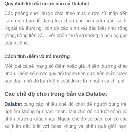
Quy định khi đặt cược bắn cá Dafabet
Các phòng chơi được chia theo mức cược, từ thấp đến
cao, giúp bạn dễ dàng lựa chọn phù hợp với ngân sách.
Ngoài cá thường, còn có các sinh vật đặc biệt như rồng
vàng, nàng tiên cá… với phần thưởng khổng lồ nếu hạ gục
thành công.
Cách tính điểm và trả thưởng
Mỗi loại cá sẽ mang số điểm hoặc giá trị tiền thưởng khác
nhau. Điểm số được quy đổi thành tiền dựa trên mức cược
ban đầu, nhờ đó bạn kiểm soát được lợi nhuận và chi phí.
Các chế độ chơi trong bắn cá Dafabet
Dafabet
cung cấp nhiều chế độ chơi để người dùng trải
nghiệm không bị nhàm chán. Mỗi chế độ có luật riêng và
phần thưởng khác nhau. Ngoài chế độ cơ bản, còn có các
sự kiện đặc biệt với boss khủng và phần quà giới hạn.