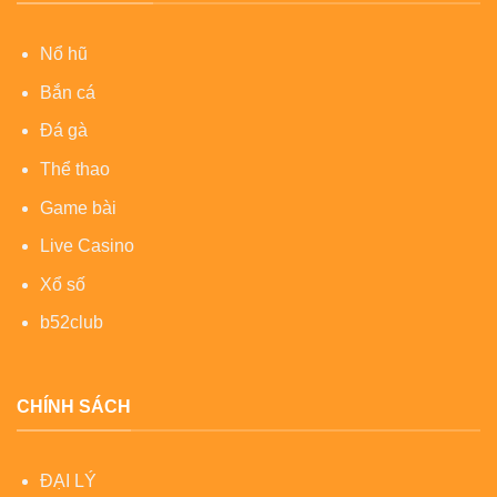
Nổ hũ
Bắn cá
Đá gà
Thể thao
Game bài
Live Casino
Xổ số
b52club
CHÍNH SÁCH
ĐẠI LÝ