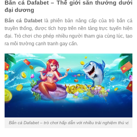
B
ắn cá Dafabet – Thế giới săn thưởng dưới
đại dương
Bắn cá Dafabet
là phiên bản nâng cấp của trò bắn cá
truyền thống, được tích hợp trên nền tảng trực tuyến hiện
đại. Trò chơi cho phép nhiều người tham gia cùng lúc, tạo
ra môi trường cạnh tranh gay cấn.
Bắn cá Dafabet – trò chơi hấp dẫn với nhiều trải nghiệm thú vị