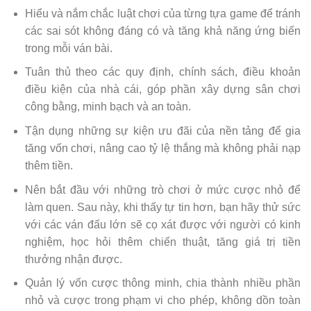
Hiểu và nắm chắc luật chơi của từng tựa game để tránh
các sai sót không đáng có và tăng khả năng ứng biến
trong mỗi ván bài.
Tuân thủ theo các quy định, chính sách, điều khoản
điều kiện của nhà cái, góp phần xây dựng sân chơi
công bằng, minh bạch và an toàn.
Tận dụng những sự kiện ưu đãi của nền tảng để gia
tăng vốn chơi, nâng cao tỷ lệ thắng mà không phải nạp
thêm tiền.
Nên bắt đầu với những trò chơi ở mức cược nhỏ để
làm quen. Sau này, khi thấy tự tin hơn, bạn hãy thử sức
với các ván đấu lớn sẽ cọ xát được với người có kinh
nghiệm, học hỏi thêm chiến thuật, tăng giá trị tiền
thưởng nhận được.
Quản lý vốn cược thông minh, chia thành nhiều phần
nhỏ và cược trong phạm vi cho phép, không dồn toàn