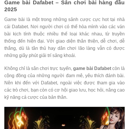
Game bài Dafabet – Sân chơi bài hàng đầu
2025
Game bài là một trong những sảnh cược cực hot tại nhà
cái Dafabet. Nơi người chơi có thể hòa mình vào các ván
bài kịch tính thuộc nhiều thể loại khác nhau, từ truyền
thống đến hiện đại. Với giao diện thân thiện, dễ chơi, dễ
thắng, dù là tân thủ hay dân chơi lão làng vẫn có được
những giây phút giải trí sảng khoái.
Không chỉ là sân chơi trực tuyến,
game bài Dafabet
còn là
cộng đồng của những người đam mê, yêu thích đánh bài.
Nên khi đến với Dafabet, ngoài việc được tham gia vào
các trò chơi, bạn còn có cơ hội giao lưu, học hỏi, nâng cao
kỹ năng cá cược của bản thân.