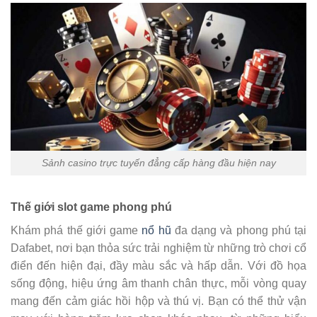
Tộc | Tải App Nhận Code 100K :
https://manclub.nl/
VIP79 – Link Trang Chủ Chính Thức Uy
Tín Mới Nhất 2026 :
https://vip79.tips/
Tài Xỉu Online Đổi Thưởng Xanh Chín, Trải
Nghiệm Hấp Dẫn :
https://taixiuonline.fans/
Sảnh casino trực tuyến đẳng cấp hàng đầu hiện nay
Hubet – Sân Chơi Cá Cược Trực Tuyến Uy
Thế giới slot game phong phú
Tín, Thưởng Lớn :
https://hubet.download/
Khám phá thế giới game
nổ hũ
đa dạng và phong phú tại
Dafabet, nơi bạn thỏa sức trải nghiệm từ những trò chơi cổ
GEMWIN – Cổng game bài Đại Phú Quý,
điển đến hiện đại, đầy màu sắc và hấp dẫn. Với đồ họa
Tiền tỷ bề mỗi ngày | Tặng 50K :
sống động, hiệu ứng âm thanh chân thực, mỗi vòng quay
https://gemwin.pics/
mang đến cảm giác hồi hộp và thú vị. Bạn có thể thử vận