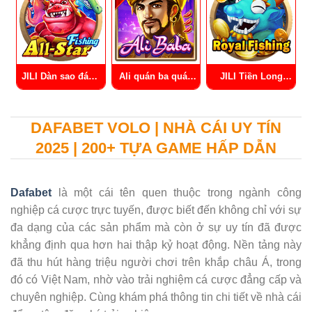
JILI Dàn sao đánh
Ali quán ba quán
JILI Tiền Long
cá
ba
Đánh Cá
DAFABET VOLO | NHÀ CÁI UY TÍN
2025 | 200+ TỰA GAME HẤP DẪN
Dafabet
là một cái tên quen thuộc trong ngành công
nghiệp cá cược trực tuyến, được biết đến không chỉ với sự
đa dạng của các sản phẩm mà còn ở sự uy tín đã được
khẳng định qua hơn hai thập kỷ hoạt động. Nền tảng này
đã thu hút hàng triệu người chơi trên khắp châu Á, trong
đó có Việt Nam, nhờ vào trải nghiệm cá cược đẳng cấp và
chuyên nghiệp. Cùng khám phá thông tin chi tiết về nhà cái