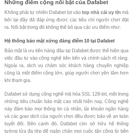
Những điểm cộng nổi bật của Dafabet
Game Bài Đổi Thưởng 365 | Top cổng
Không phải tự nhiên Dafabet lọt vào
top nhà cái uy tín
mà
game đổi thưởng :
bởi tại đây đã đáp ứng được các tiêu chí người chơi đặt
https://gamebai365.com/
ra. Nổi bật trong đó không thể bỏ qua các ưu điểm như:
Hệ thống bảo mật xứng đáng điểm 10 tại Dafabet
Bảo mật là ưu tiên hàng đầu tại Dafabet được thể hiện qua
việc đầu tư vào công nghệ tiên tiến và chính sách rõ ràng.
Ngoài ra, dịch vụ chăm sóc khách hàng chuyên nghiệp
cũng là một điểm cộng lớn, giúp người chơi yên tâm hơn
khi tham gia.
Dafabet sử dụng công nghệ mã hóa SSL 128-bit, một trong
những tiêu chuẩn bảo mật cao nhất hiện nay. Công nghệ
này đảm bảo mọi thông tin cá nhân, tài khoản ngân hàng
và các giao dịch của người chơi đều được bảo vệ an toàn
tuyệt đối. Bên cạnh đó, Dafabet còn sở hữu hệ thống
tường lửa đa lớp để ngăn chặn mọi cuộc tấn công từ bên