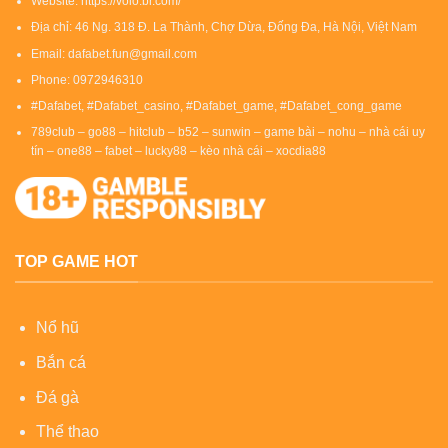
Website:
https://volo.br.com/
Địa chỉ: 46 Ng. 318 Đ. La Thành, Chợ Dừa, Đống Đa, Hà Nội, Việt Nam
Email:
dafabet.fun@gmail.com
Phone: 0972946310
#Dafabet, #Dafabet_casino, #Dafabet_game, #Dafabet_cong_game
789club
–
go88
–
hitclub
–
b52
–
sunwin
–
game bài
–
nohu
–
nhà cái uy
tín
–
one88
–
fabet
–
lucky88
–
kèo nhà cái
–
xocdia88
TOP GAME HOT
Nổ hũ
Bắn cá
Đá gà
Thể thao