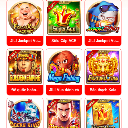
JILI Jackpot Vua
Siêu Cấp ACE
JILI Jackpot Vua
May Mắn
May Mắn
Đế quốc hoàng
JILI Vua đánh cá
Bảo thạch Kala
kim