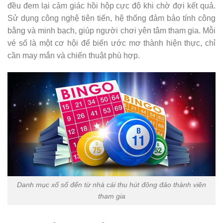
đều đem lại cảm giác hồi hộp cực độ khi chờ đợi kết quả.
Top #1 Châu Á :
https://tairikvip.co/
Sử dụng công nghệ tiên tiến, hệ thống đảm bảo tính công
bằng và minh bạch, giúp người chơi yên tâm tham gia. Mỗi
ManClub – Trang game Phái Mạnh, thưởng
vé số là một cơ hội để biến ước mơ thành hiện thực, chỉ
cực Cạnh Tranh :
cần may mắn và chiến thuật phù hợp.
https://gamemanclub.wiki/
WIN79 Radio – Cổng game cá cược đổi
thưởng xanh chín Top1 VN :
https://win79.casino/
HIT CLUB – Siêu trang game đổi thưởng
Top #1 VN :
https://gamehitclub.life/
Danh mục xổ số đến từ nhà cái thu hút đông đảo thành viên
Tài Xỉu Online 88 – Top 15 trang game Tài
tham gia
Xỉu Hot Số #1 2026 :
https://taixiu.life/