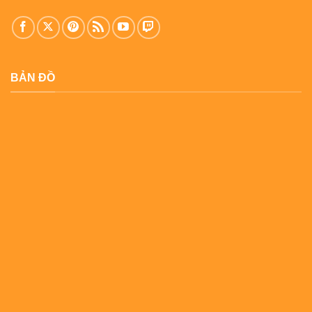
BẢN ĐỒ