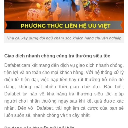
Nhà cái xây dựng đội ngũ chăm sóc khách hàng chuyên nghiệp
Giao dịch nhanh chóng cùng trả thưởng siêu tốc
Dafabet cam kết mang đến dịch vụ giao dịch nhanh chóng,
tiện lợi và an toàn cho mọi khách hàng. Với hệ thống xử lý
điện tử hiện đại, việc nạp tiền hay rút thưởng trở nên dễ
dàng, không mất nhiều thời gian chờ đợi. Đặc biệt,
Dafabet tự hào về khả năng trả thưởng siêu tốc, giúp
người chơi nhận thưởng ngay sau khi kết quả được xác
nhận. Đến với Dafabet, trải nghiệm cá cược của bạn sẽ
luôn suôn sẻ, nhanh chóng và tin cậy nhất.