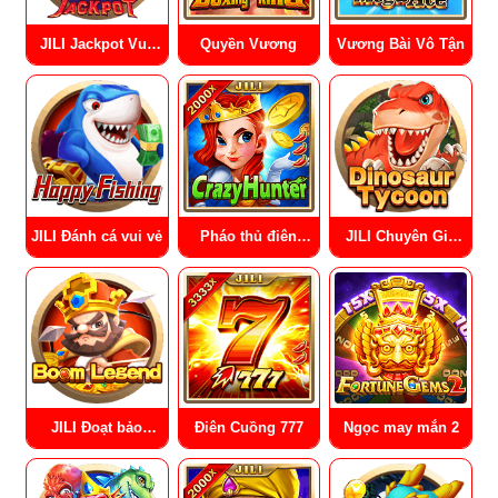
JILI Jackpot Vua
Quyền Vương
Vương Bài Vô Tận
Đại Dương
JILI Đánh cá vui vẻ
Pháo thủ điên
JILI Chuyên Gia
cuồng
Săn Rồng
JILI Đoạt bảo
Điên Cuồng 777
Ngọc may mắn 2
truyền kỳ