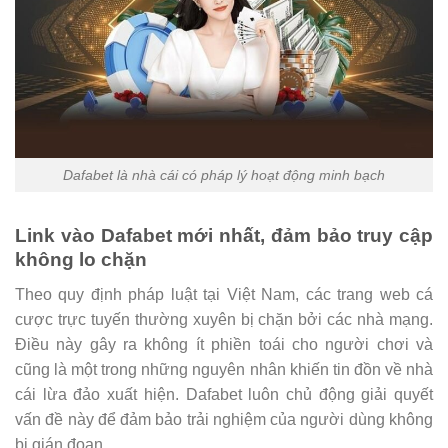
Dafabet là nhà cái có pháp lý hoạt động minh bạch
Link vào Dafabet mới nhất, đảm bảo truy cập
không lo chặn
Theo quy định pháp luật tại Việt Nam, các trang web cá
cược trực tuyến thường xuyên bị chặn bởi các nhà mạng.
Điều này gây ra không ít phiền toái cho người chơi và
cũng là một trong những nguyên nhân khiến tin đồn về nhà
cái lừa đảo xuất hiện. Dafabet luôn chủ động giải quyết
vấn đề này để đảm bảo trải nghiệm của người dùng không
bị gián đoạn.