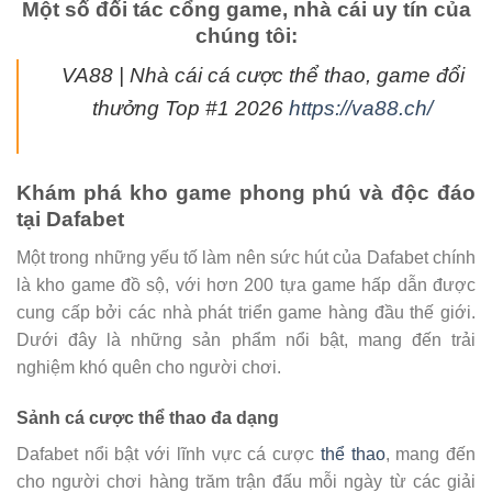
Một số đối tác cổng game, nhà cái uy tín của
chúng tôi:
VA88 | Nhà cái cá cược thể thao, game đổi
thưởng Top #1 2026
https://va88.ch/
Kèo Hay – Kèo nhà cái 5 hôm nay, tỷ lệ
Khám phá kho game phong phú và độc đáo
kèo bóng đá siêu VIP :
tại Dafabet
https://keonhacai.radio.fm/
Một trong những yếu tố làm nên sức hút của Dafabet chính
là kho game đồ sộ, với hơn 200 tựa game hấp dẫn được
DABET – Siêu nhà cái cá cược đổi thưởng
cung cấp bởi các nhà phát triển game hàng đầu thế giới.
DABET.COM :
https://dabet.shop/
Dưới đây là những sản phẩm nổi bật, mang đến trải
nghiệm khó quên cho người chơi.
FC88 – Trang chủ Nhà cái cá cược thể
Sảnh cá cược thể thao đa dạng
thao, casino, lô đề 1 ăn 99 :
https://fc88.website/
Dafabet nổi bật với lĩnh vực cá cược
thể thao
, mang đến
cho người chơi hàng trăm trận đấu mỗi ngày từ các giải