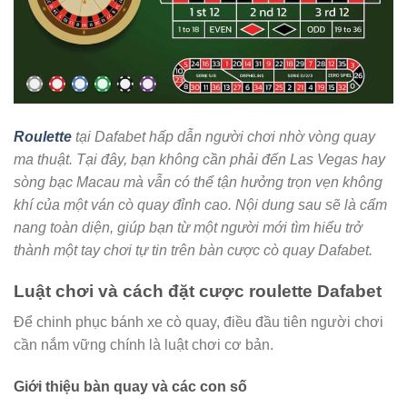
Roulette
tại Dafabet hấp dẫn người chơi nhờ vòng quay
ma thuật. Tại đây, bạn không cần phải đến Las Vegas hay
sòng bạc Macau mà vẫn có thể tận hưởng trọn vẹn không
khí của một ván cò quay đỉnh cao. Nội dung sau sẽ là cẩm
nang toàn diện, giúp bạn từ một người mới tìm hiểu trở
thành một tay chơi tự tin trên bàn cược cò quay Dafabet.
Luật chơi và cách đặt cược roulette Dafabet
Để chinh phục bánh xe cò quay, điều đầu tiên người chơi
cần nắm vững chính là luật chơi cơ bản.
Giới thiệu bàn quay và các con số