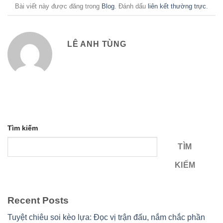
Bài viết này được đăng trong
Blog
. Đánh dấu
liên kết thường trực
.
LÊ ANH TÙNG
Tìm kiếm
TÌM
KIẾM
Recent Posts
Tuyệt chiêu soi kèo lựa: Đọc vị trận đấu, nắm chắc phần