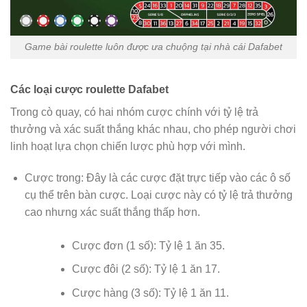
Game bài roulette luôn được ưa chuộng tại nhà cái Dafabet
Các loại cược roulette Dafabet
Trong cò quay, có hai nhóm cược chính với tỷ lệ trả
thưởng và xác suất thắng khác nhau, cho phép người chơi
linh hoạt lựa chọn chiến lược phù hợp với mình.
Cược trong: Đây là các cược đặt trực tiếp vào các ô số
cụ thể trên bàn cược. Loại cược này có tỷ lệ trả thưởng
cao nhưng xác suất thắng thấp hơn.
Cược đơn (1 số): Tỷ lệ 1 ăn 35.
Cược đôi (2 số): Tỷ lệ 1 ăn 17.
Cược hàng (3 số): Tỷ lệ 1 ăn 11.