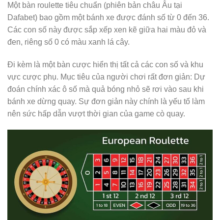
Một bàn roulette tiêu chuẩn (phiên bản châu Âu tại
Dafabet) bao gồm một bánh xe được đánh số từ 0 đến 36.
Các con số này được sắp xếp xen kẽ giữa hai màu đỏ và
đen, riêng số 0 có màu xanh lá cây.
Đi kèm là một bàn cược hiển thị tất cả các con số và khu
vực cược phụ. Mục tiêu của người chơi rất đơn giản: Dự
đoán chính xác ô số mà quả bóng nhỏ sẽ rơi vào sau khi
bánh xe dừng quay. Sự đơn giản này chính là yếu tố làm
nên sức hấp dẫn vượt thời gian của game cò quay.